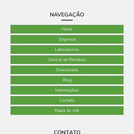
Como a Análise de Alimentos Pode Melhorar Sua
Alimentação e Promover Saúde
NAVEGAÇÃO
Como a Análise de Alimentos Pode Melhorar Sua Saúde e
Qualidade de Vida
Home
Empresa
Como Escolher o Laboratório Ideal para Análise de
Qualidade da Água: Guia Prático
Laboratorios
Central de Residuos
Como garantir a qualidade da água de poço por meio da
análise eficiente e segura
Downloads
Como Selecionar a Empresa Ideal de Microbiologia para
Blog
Garantir a Qualidade dos Alimentos
Informações
Entenda a Análise de Alimentos e Seus Benefícios para a
Contato
Saúde e Bem-Estar
Mapa do site
Entenda a Análise de Alimentos para Garantir Saúde e
Qualidade de Vida
CONTATO