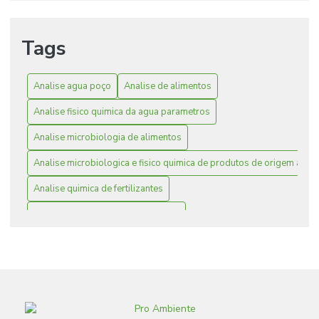
Análise Microbiológica e Físico-Química: Essencial para a
Segurança e Qualidade de Produtos de Origem Animal
Tags
Análises Microbiológicas de Alimentos: Essencial para a
Segurança e Qualidade Alimentar
Analise agua poço
Analise de alimentos
Análises Microbiológicas em Alimentos: Essencial para
Analise fisico quimica da agua parametros
Garantir a Segurança Alimentar
Analise microbiologia de alimentos
Análises Microbiológicas: Fundamental para Garantir a
Segurança Alimentar
Analise microbiologica e fisico quimica de produtos de origem anim
Analise quimica de fertilizantes
Análises Microbiológicas: Fundamental para Garantir a
Segurança dos Alimentos
Empresas microbiologia alimentos
Análises Microbiológicas: Papel Essencial na Segurança e
Laboratório que faz análise de água
analise de alimentos
Qualidade dos Alimentos
análises microbiológicas de alimentos
Como a Análise de Alimentos Contribui para uma
laboratório de análises de alimentos
Alimentação Saudável e Equilibrada