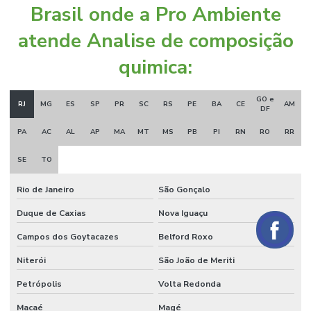
Brasil onde a Pro Ambiente
atende Analise de composição
quimica:
GO e
RJ
MG
ES
SP
PR
SC
RS
PE
BA
CE
AM
DF
PA
AC
AL
AP
MA
MT
MS
PB
PI
RN
RO
RR
SE
TO
Rio de Janeiro
São Gonçalo
Duque de Caxias
Nova Iguaçu
Campos dos Goytacazes
Belford Roxo
Niterói
São João de Meriti
Petrópolis
Volta Redonda
Macaé
Magé