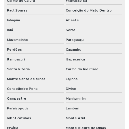
Carmo do Cajuru
Francisco Sá
Raul Soares
Conceição do Mato Dentro
Inhapim
Abaeté
Ibiá
Serro
Muzambinho
Paraguaçu
Perdões
Caxambu
Itambacuri
Itapecerica
Santa Vitória
Carmo do Rio Claro
Monte Santo de Minas
Lajinha
Conselheiro Pena
Divino
Campestre
Manhumirim
Paraisópolis
Lambari
Jaboticatubas
Monte Azul
Ervália
Monte Alegre de Minas