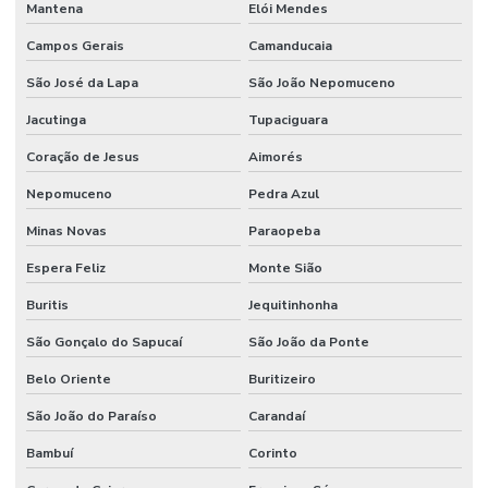
Mantena
Elói Mendes
Campos Gerais
Camanducaia
São José da Lapa
São João Nepomuceno
Jacutinga
Tupaciguara
Coração de Jesus
Aimorés
Nepomuceno
Pedra Azul
Minas Novas
Paraopeba
Espera Feliz
Monte Sião
Buritis
Jequitinhonha
São Gonçalo do Sapucaí
São João da Ponte
Belo Oriente
Buritizeiro
São João do Paraíso
Carandaí
Bambuí
Corinto