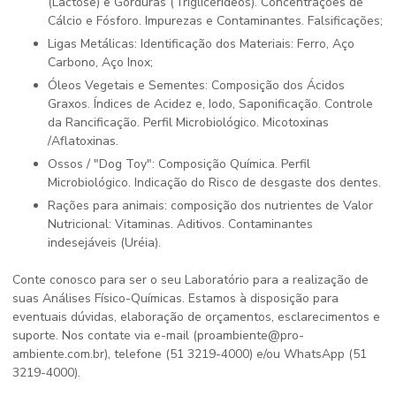
(Lactose) e Gorduras (Triglicerídeos). Concentrações de
Cálcio e Fósforo. Impurezas e Contaminantes. Falsificações;
Ligas Metálicas: Identificação dos Materiais: Ferro, Aço
Carbono, Aço Inox;
Óleos Vegetais e Sementes: Composição dos Ácidos
Graxos. Índices de Acidez e, Iodo, Saponificação. Controle
da Rancificação. Perfil Microbiológico. Micotoxinas
/Aflatoxinas.
Ossos / "Dog Toy": Composição Química. Perfil
Microbiológico. Indicação do Risco de desgaste dos dentes.
Rações para animais: composição dos nutrientes de Valor
Nutricional: Vitaminas. Aditivos. Contaminantes
indesejáveis (Uréia).
Conte conosco para ser o seu Laboratório para a realização de
suas Análises Físico-Químicas. Estamos à disposição para
eventuais dúvidas, elaboração de orçamentos, esclarecimentos e
suporte. Nos contate via e-mail (proambiente@pro-
ambiente.com.br), telefone (51 3219-4000) e/ou WhatsApp (51
3219-4000).