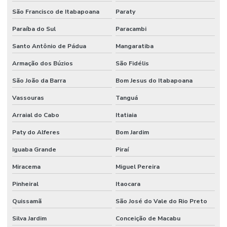
São Francisco de Itabapoana
Paraty
Paraíba do Sul
Paracambi
Santo Antônio de Pádua
Mangaratiba
Armação dos Búzios
São Fidélis
São João da Barra
Bom Jesus do Itabapoana
Vassouras
Tanguá
Arraial do Cabo
Itatiaia
Paty do Alferes
Bom Jardim
Iguaba Grande
Piraí
Miracema
Miguel Pereira
Pinheiral
Itaocara
Quissamã
São José do Vale do Rio Preto
Silva Jardim
Conceição de Macabu