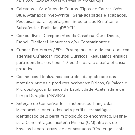
de álcool. Acidez conservantes. Microbiologia;
Calçados e Artefatos de Couros: Tipos de Couros (Wet-
Blue, Atanados, Wet-White), Semi-acabados e acabados.
Pesquisas para Exportações: Substâncias Restritas e
Substâncias Proibidas (REACh);
Combustíveis: Componentes da Gasolina, Óleo Diesel,
Etanol, Biodiesel. Impurezas e/ou Contaminantes;
Cremes Protetores / EPIs: Protegem a pele de contatos com
agentes Químicos/Produtos Químicos. Realizamos ensaios
para identificar os tipos 1,2 ou 3 e para avaliar a eficácia
protetiva;
Cosméticos: Realizamos controles da qualidade das
matérias-primas e produtos acabados: Físicos, Químicos e
Microbiológicos. Ensaios de Estabilidade Acelerada e de
Longa Duração (ANVISA).
Seleção de Conservantes: Bactericidas, Fungicidas,
Microbicidas, orientados pelo perfil microbiológico
identificado pelo perfil microbiológico encontrado. Define-
se a Concentração Inibitória Mínima (CIM) através de
Ensaios Laboratoriais, de denominados "Chalenge Teste";