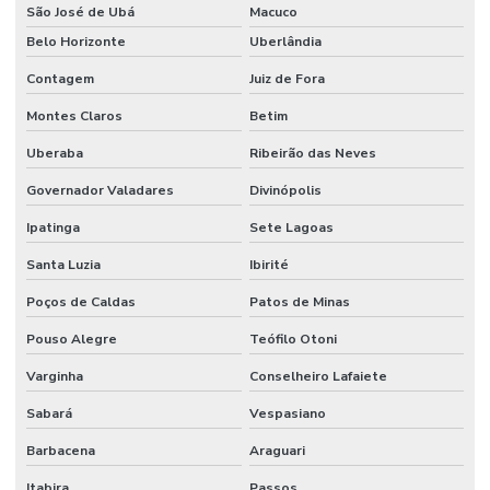
São José de Ubá
Macuco
Belo Horizonte
Uberlândia
Contagem
Juiz de Fora
Montes Claros
Betim
Uberaba
Ribeirão das Neves
Governador Valadares
Divinópolis
Ipatinga
Sete Lagoas
Santa Luzia
Ibirité
Poços de Caldas
Patos de Minas
Pouso Alegre
Teófilo Otoni
Varginha
Conselheiro Lafaiete
Sabará
Vespasiano
Barbacena
Araguari
Itabira
Passos