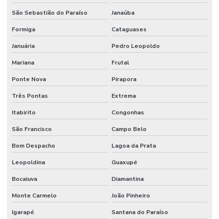
São Sebastião do Paraíso
Janaúba
Formiga
Cataguases
Januária
Pedro Leopoldo
Mariana
Frutal
Ponte Nova
Pirapora
Três Pontas
Extrema
Itabirito
Congonhas
São Francisco
Campo Belo
Bom Despacho
Lagoa da Prata
Leopoldina
Guaxupé
Bocaiuva
Diamantina
Monte Carmelo
João Pinheiro
Igarapé
Santana do Paraíso