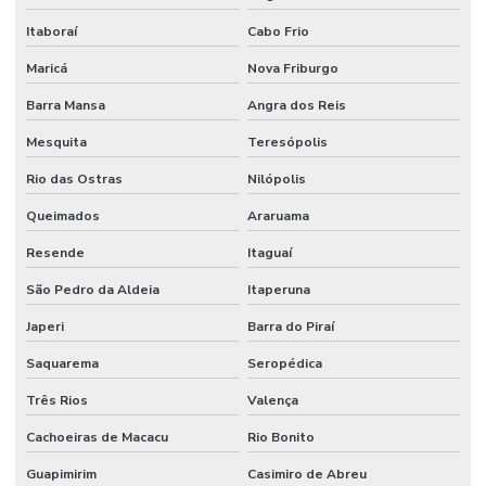
Itaboraí
Cabo Frio
Maricá
Nova Friburgo
Barra Mansa
Angra dos Reis
Mesquita
Teresópolis
Rio das Ostras
Nilópolis
Queimados
Araruama
Resende
Itaguaí
São Pedro da Aldeia
Itaperuna
Japeri
Barra do Piraí
Saquarema
Seropédica
Três Rios
Valença
Cachoeiras de Macacu
Rio Bonito
Guapimirim
Casimiro de Abreu