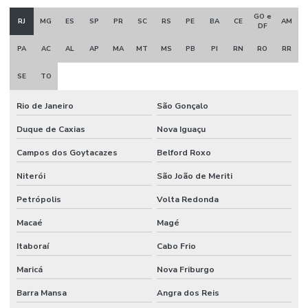
GO e
RJ
MG
ES
SP
PR
SC
RS
PE
BA
CE
AM
DF
PA
AC
AL
AP
MA
MT
MS
PB
PI
RN
RO
RR
SE
TO
Rio de Janeiro
São Gonçalo
Duque de Caxias
Nova Iguaçu
Campos dos Goytacazes
Belford Roxo
Niterói
São João de Meriti
Petrópolis
Volta Redonda
Macaé
Magé
Itaboraí
Cabo Frio
Maricá
Nova Friburgo
Barra Mansa
Angra dos Reis