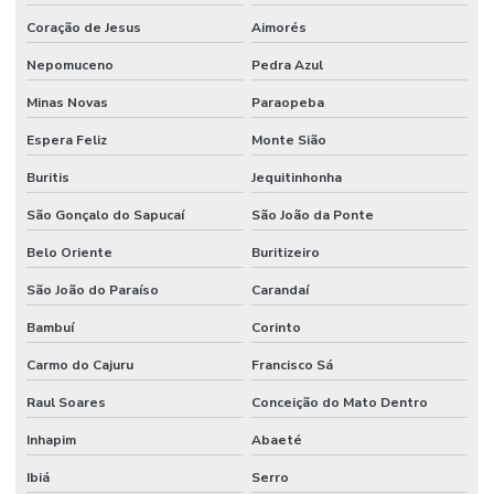
Coração de Jesus
Aimorés
Nepomuceno
Pedra Azul
Minas Novas
Paraopeba
Espera Feliz
Monte Sião
Buritis
Jequitinhonha
São Gonçalo do Sapucaí
São João da Ponte
Belo Oriente
Buritizeiro
São João do Paraíso
Carandaí
Bambuí
Corinto
Carmo do Cajuru
Francisco Sá
Raul Soares
Conceição do Mato Dentro
Inhapim
Abaeté
Ibiá
Serro