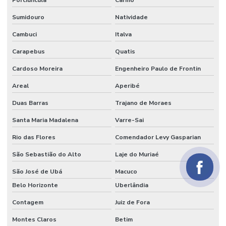
Porciúncula
Carmo
Sumidouro
Natividade
Cambuci
Italva
Carapebus
Quatis
Cardoso Moreira
Engenheiro Paulo de Frontin
Areal
Aperibé
Duas Barras
Trajano de Moraes
Santa Maria Madalena
Varre-Sai
Rio das Flores
Comendador Levy Gasparian
São Sebastião do Alto
Laje do Muriaé
São José de Ubá
Macuco
Belo Horizonte
Uberlândia
Contagem
Juiz de Fora
Montes Claros
Betim