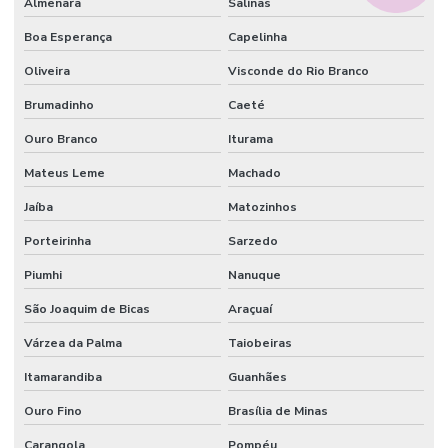
Almenara
Salinas
Boa Esperança
Capelinha
Oliveira
Visconde do Rio Branco
Brumadinho
Caeté
Ouro Branco
Iturama
Mateus Leme
Machado
Jaíba
Matozinhos
Porteirinha
Sarzedo
Piumhi
Nanuque
São Joaquim de Bicas
Araçuaí
Várzea da Palma
Taiobeiras
Itamarandiba
Guanhães
Ouro Fino
Brasília de Minas
Carangola
Pompéu