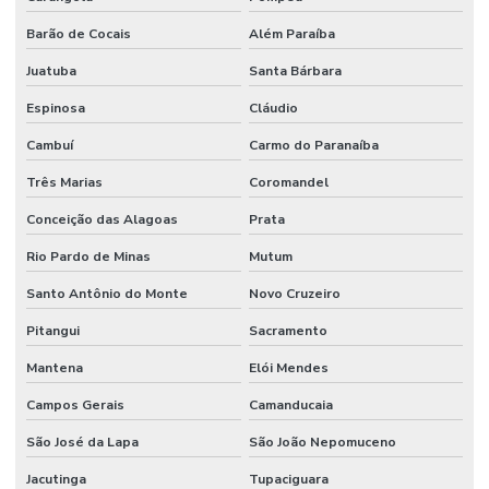
Barão de Cocais
Além Paraíba
Juatuba
Santa Bárbara
Espinosa
Cláudio
Cambuí
Carmo do Paranaíba
Três Marias
Coromandel
Conceição das Alagoas
Prata
Rio Pardo de Minas
Mutum
Santo Antônio do Monte
Novo Cruzeiro
Pitangui
Sacramento
Mantena
Elói Mendes
Campos Gerais
Camanducaia
São José da Lapa
São João Nepomuceno
Jacutinga
Tupaciguara