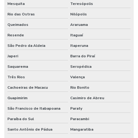
Mesquita
Teresópolis
Rio das Ostras
Nilópolis
Queimados
Araruama
Resende
Itaguaí
São Pedro da Aldeia
Itaperuna
Japeri
Barra do Piraí
Saquarema
Seropédica
Três Rios
Valença
Cachoeiras de Macacu
Rio Bonito
Guapimirim
Casimiro de Abreu
São Francisco de Itabapoana
Paraty
Paraíba do Sul
Paracambi
Santo Antônio de Pádua
Mangaratiba