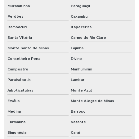
Muzambinho
Paraguaçu
Perdões
Caxambu
Itambacuri
Itapecerica
Santa Vitória
Carmo do Rio Claro
Monte Santo de Minas
Lajinha
Conselheiro Pena
Divino
Campestre
Manhumirim
Paraisópolis
Lambari
Jaboticatubas
Monte Azul
Ervália
Monte Alegre de Minas
Medina
Barroso
Turmalina
Vazante
Simonésia
Caraí