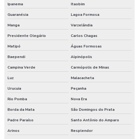
Ipanema
Itaobim
Guaranésia
Lagoa Formosa
Manga
Varzelândia
Presidente Olegário
Carlos Chagas
Matipó
Águas Formosas
Baependi
Alpinópolis
Campina Verde
Carmópolis de Minas
Luz
Malacacheta
Urucuia
Peçanha
Rio Pomba
Nova Era
Borda da Mata
São Domingos do Prata
Padre Paraíso
Santo Antônio do Amparo
Arinos
Resplendor