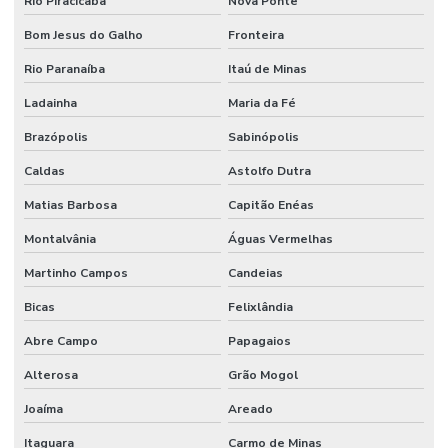
Rio Piracicaba
Nova Ponte
Bom Jesus do Galho
Fronteira
Rio Paranaíba
Itaú de Minas
Ladainha
Maria da Fé
Brazópolis
Sabinópolis
Caldas
Astolfo Dutra
Matias Barbosa
Capitão Enéas
Montalvânia
Águas Vermelhas
Martinho Campos
Candeias
Bicas
Felixlândia
Abre Campo
Papagaios
Alterosa
Grão Mogol
Joaíma
Areado
Itaguara
Carmo de Minas