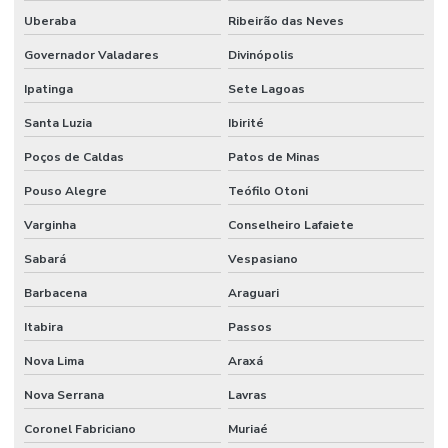
Uberaba
Ribeirão das Neves
Governador Valadares
Divinópolis
Ipatinga
Sete Lagoas
Santa Luzia
Ibirité
Poços de Caldas
Patos de Minas
Pouso Alegre
Teófilo Otoni
Varginha
Conselheiro Lafaiete
Sabará
Vespasiano
Barbacena
Araguari
Itabira
Passos
Nova Lima
Araxá
Nova Serrana
Lavras
Coronel Fabriciano
Muriaé