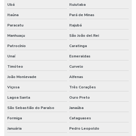
Ubá
Ituiutaba
Itaúna
Pará de Minas
Paracatu
Itajubá
Manhuaçu
São João del Rei
Patrocínio
Caratinga
Unaí
Esmeraldas
Timóteo
Curvelo
João Monlevade
Alfenas
Viçosa
Três Corações
Lagoa Santa
Ouro Preto
São Sebastião do Paraíso
Janaúba
Formiga
Cataguases
Januária
Pedro Leopoldo