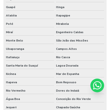
Guapé
Itinga
Ataléia
Itapagipe
Poté
Mirabela
Miraí
Engenheiro Caldas
Monte Belo
São João das Missões
Ubaporanga
Campos Altos
Itatiaiuçu
Rio Casca
Santa Maria do Suaçuí
Lagoa Dourada
Ilicínea
Mar de Espanha
Itapeva
Bom Repouso
Rio Vermelho
Dores do Indaiá
Água Boa
Conceição do Rio Verde
Jequeri
Chapada Gaúcha