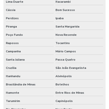
Lima Duarte
Itacarambi
Cássia
Bom Sucesso
Perdizes
Ipaba
Piranga
Santa Margarida
Poço Fundo
Nova Resende
Raposos
Tocantins
Campanha
Mário Campos
Santa Juliana
Passa Quatro
Cruzília
São João Evangelista
Itanhandu
Alvinópolis
Brasilândia de Minas
Botelhos
Itamonte
Entre Rios de Minas
Tarumirim
Capinópolis