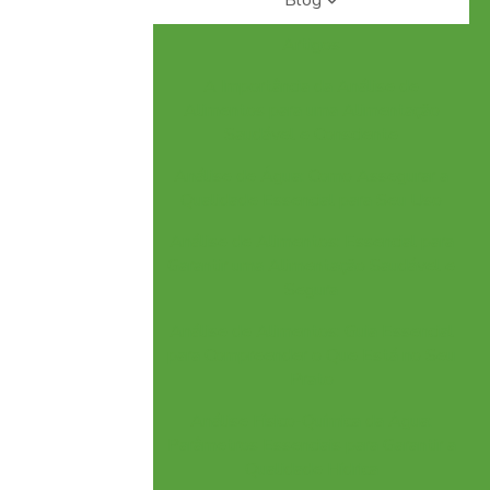
Blog
Artigos
A Importância da Análise de
Alimentos para uma Alimentação
Saudável e Consciente
Análise de Água: Como Assegurar a
Qualidade Essencial para Seu Uso
Análise de Alimentos: Essencial para
Garantir uma Alimentação Saudável e
Segura
Análise de Alimentos: Guia Essencial
para Compreender o Que Está no Seu
Prato
Análise Físico-Química da Água:
Parâmetros Essenciais para Garantir a
Qualidade Hídrica