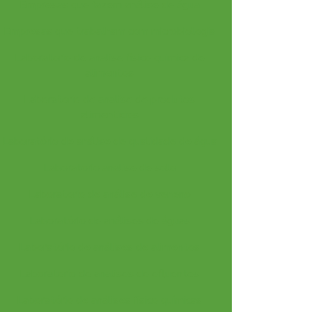
Empresas que fazem análise de água
Empresas que trabalham com microbiologia
Laboratorio de analise fisico quimica de
alimentos
Laboratorio de analise de produtos
alimenticios
Laboratório de análise de qualidade de água
Laboratorio analise de solo
Laboratorio de análise de veneno
Laboratório de análises de águas
Laboratório de análises de alimentos
Laboratorio de analises de efluentes
Laboratório de análises físico químicas