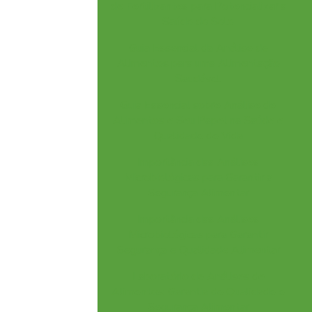
de Fertilizantes para Potencializar a
Saúde do Solo
Guia Essencial da Análise de
Alimentos para uma Alimentação
Saudável
Guia Essencial sobre Análise de
Alimentos e Seu Papel na Saúde e
Qualidade de Vida
Importância das Análises
Microbiológicas para Garantir a
Segurança Alimentar
Importância das Análises
Microbiológicas para Garantir
Segurança e Qualidade Alimentar
Laboratório de Análises de
Alimentos: Garantia de Qualidade e
Segurança Alimentar