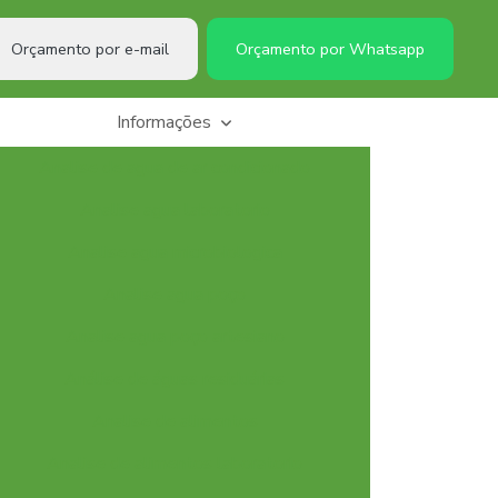
Orçamento por e-mail
Orçamento por Whatsapp
Informações
Analise de agua de ar condicionado
Analise agua laboratorio
Analise agua microbiologica
Analise agua poço
Analise agua poço artesiano
Análise de águas residuárias
Analise de alimentos
Analise de alimentos laboratorio