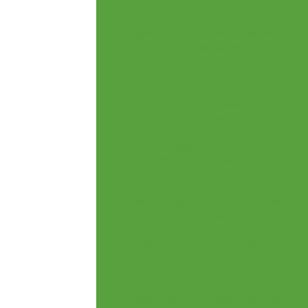
Guia Prático
Como garantir a qualidade da água de
poço por meio da análise eficiente e
segura
Como Selecionar a Empresa Ideal de
Microbiologia para Garantir a
Qualidade dos Alimentos
Entenda a Análise de Alimentos e
Seus Benefícios para a Saúde e Bem-
Estar
Entenda a Análise de Alimentos para
Garantir Saúde e Qualidade de Vida
Entendendo a Análise Química de
Fertilizantes para Melhorar a
Qualidade do Solo
Guia Completo sobre Análise Química