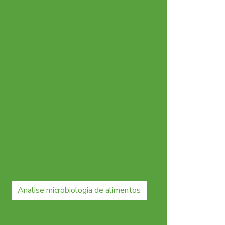
Análise físico química de cosméticos
Análise físico química e cromatográfica
Analise fisico quimica da agua
Análise físico química da água parâmetros
Analise fisico quimica da agua de poço
Análise físico química da água preço
Analise fisico quimica de efluentes
Analise fisico quimica e microbiologica da agua
Analise higiene ocupacional
Analise microbiologia de alimentos
Analise microbiologica e fisico quimica de
produtos de origem animal