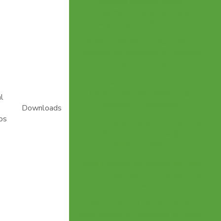
Análises Microbiológicas:
Fundamental para Garantir a
Segurança dos Alimentos
Análises Microbiológicas: Papel
Essencial na Segurança e Qualidade
dos Alimentos
Como a Análise de Alimentos
Contribui para uma Alimentação
l
Saudável e Equilibrada
Downloads
os
Como a Análise de Alimentos Pode
Melhorar Sua Alimentação e
Promover Saúde
Como a Análise de Alimentos Pode
Melhorar Sua Saúde e Qualidade de
Vida
Como Escolher o Laboratório Ideal
para Análise de Qualidade da Água: