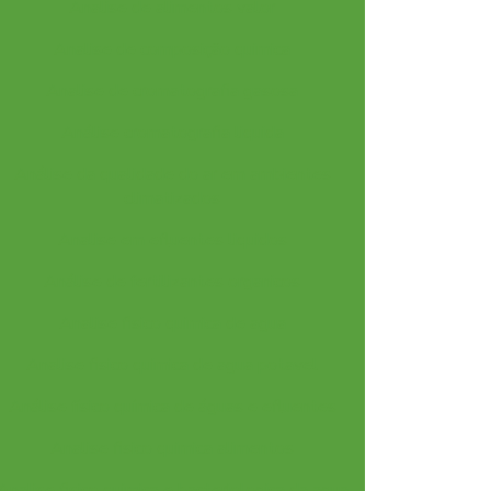
Analise de alimentos valor
Analise de composição quimica
Analise de cromatografia gasosa
Análise cromatografia liquida
Análise da qualidade do ar em ambientes
climatizados
Analise em efluentes liquidos
Análise de fertilizantes organicos
Analise fisico quimica de agua
Analise fisico quimica de agua potavel
Análise físico química de águas e efluentes
Analise fisico quimica alimentos
Analise fisico quimica e bacteriologica da agua