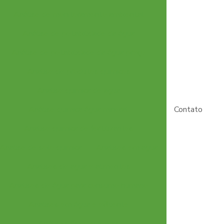
Análise de monitoramento ambiental
Análise de potabilidade da água
Análise de potabilidade da água preço
Analise de produtos quimicos
Analise quimica de agua
Análise quimica água mineral
Contato
Analise quimica de fertilizantes
Analise de solo quimica
Analises em agua
Analises de agua e alimentos
Analises de água para consumo humano
Analises em água e efluente
Análises físico químicas