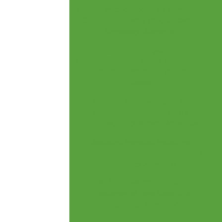
Análise Microbiológica de Alimentos:
Garantia Essencial de Qualidade e
Segurança Alimentar
Análise Microbiológica e Físico-
Química: Essencial para a Segurança e
Qualidade de Produtos de Origem
Animal
Análises Microbiológicas de
Alimentos: Essencial para a
Segurança e Qualidade Alimentar
Análises Microbiológicas em
Alimentos: Essencial para Garantir a
Segurança Alimentar
Análises Microbiológicas:
Fundamental para Garantir a
Segurança Alimentar