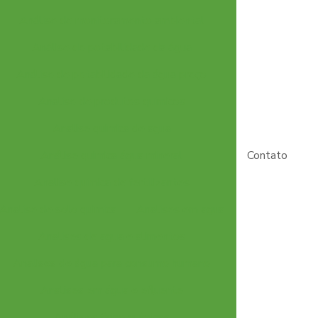
Análise de monitoramento ambiental
Análise de potabilidade da água
Análise de potabilidade da água preço
Analise de produtos quimicos
Analise quimica de agua
Análise quimica água mineral
Contato
Analise quimica de fertilizantes
Analise de solo quimica
Analises em agua
Analises de agua e alimentos
Analises de água para consumo humano
Analises em água e efluente
Análises físico químicas