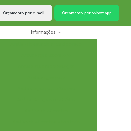
Orçamento por e-mail
Orçamento por Whatsapp
Informações
Analise de agua de ar condicionado
Analise agua laboratorio
Analise agua microbiologica
Analise agua poço
Analise agua poço artesiano
Análise de águas residuárias
Analise de alimentos
Analise de alimentos laboratorio