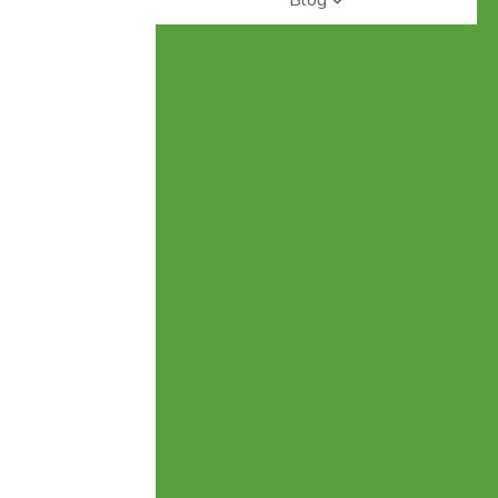
Blog
Artigos
A Importância da Análise de
Alimentos para uma Alimentação
Saudável e Consciente
Análise de Água: Como Assegurar a
Qualidade Essencial para Seu Uso
Análise de Alimentos: Essencial para
Garantir uma Alimentação Saudável e
Segura
Análise de Alimentos: Guia Essencial
para Compreender o Que Está no Seu
Prato
Análise Físico-Química da Água:
Parâmetros Essenciais para Garantir a
Qualidade Hídrica