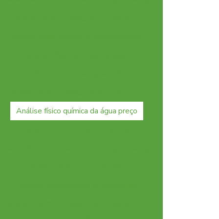
Análise físico química de cosméticos
Análise físico química e cromatográfica
Analise fisico quimica da agua
Análise físico química da água parâmetros
Analise fisico quimica da agua de poço
Análise físico química da água preço
Analise fisico quimica de efluentes
Analise fisico quimica e microbiologica da agua
Analise higiene ocupacional
Analise microbiologia de alimentos
Analise microbiologica e fisico quimica de
produtos de origem animal