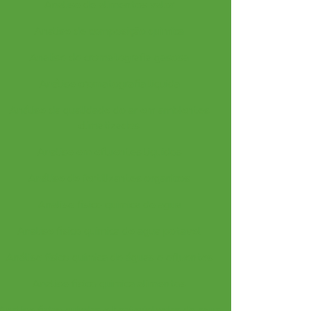
Analise de alimentos valor
Analise de composição quimica
Analise de cromatografia gasosa
Análise cromatografia liquida
Análise da qualidade do ar em ambientes
climatizados
Analise em efluentes liquidos
Análise de fertilizantes organicos
Analise fisico quimica de agua
Analise fisico quimica de agua potavel
Análise físico química de águas e efluentes
Analise fisico quimica alimentos
Analise fisico quimica e bacteriologica da agua