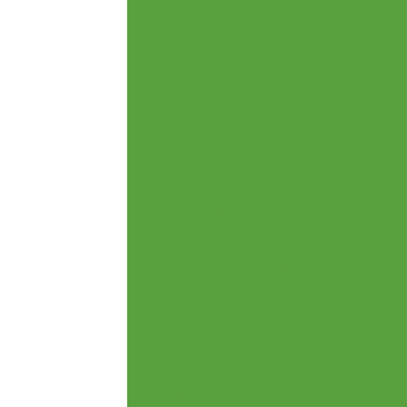
Guia Prático
Como garantir a qualidade da água de
poço por meio da análise eficiente e
segura
Como Selecionar a Empresa Ideal de
Microbiologia para Garantir a
Qualidade dos Alimentos
Entenda a Análise de Alimentos e
Seus Benefícios para a Saúde e Bem-
Estar
Entenda a Análise de Alimentos para
Garantir Saúde e Qualidade de Vida
Entendendo a Análise Química de
Fertilizantes para Melhorar a
Qualidade do Solo
Guia Completo sobre Análise Química