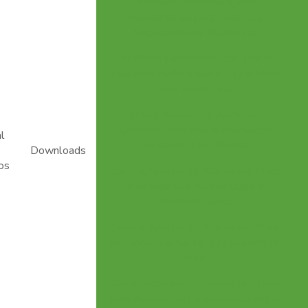
Análises Microbiológicas:
Fundamental para Garantir a
Segurança dos Alimentos
Análises Microbiológicas: Papel
Essencial na Segurança e Qualidade
dos Alimentos
Como a Análise de Alimentos
Contribui para uma Alimentação
l
Saudável e Equilibrada
Downloads
os
Como a Análise de Alimentos Pode
Melhorar Sua Alimentação e
Promover Saúde
Como a Análise de Alimentos Pode
Melhorar Sua Saúde e Qualidade de
Vida
Como Escolher o Laboratório Ideal
para Análise de Qualidade da Água: