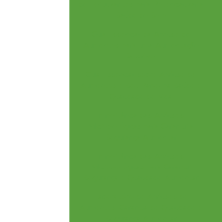
de Fertilizantes para Potencializar a
Saúde do Solo
Guia Essencial da Análise de
Alimentos para uma Alimentação
Saudável
Guia Essencial sobre Análise de
Alimentos e Seu Papel na Saúde e
Qualidade de Vida
Importância das Análises
Microbiológicas para Garantir a
Segurança Alimentar
Importância das Análises
Microbiológicas para Garantir
Segurança e Qualidade Alimentar
Laboratório de Análises de
Alimentos: Garantia de Qualidade e
Segurança Alimentar