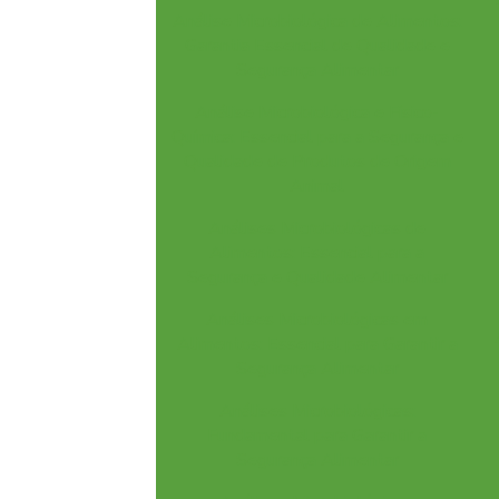
Análise Microbiológica de Alimentos:
Garantia Essencial de Qualidade e
Segurança Alimentar
Análise Microbiológica e Físico-
Química: Essencial para a Segurança e
Qualidade de Produtos de Origem
Animal
Análises Microbiológicas de
Alimentos: Essencial para a
Segurança e Qualidade Alimentar
Análises Microbiológicas em
Alimentos: Essencial para Garantir a
Segurança Alimentar
Análises Microbiológicas:
Fundamental para Garantir a
Segurança Alimentar