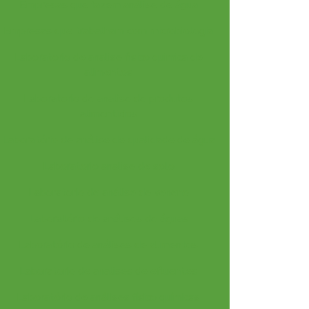
Empresas que fazem análise de água
Empresas que trabalham com microbiologia
Laboratorio de analise fisico quimica de
alimentos
Laboratorio de analise de produtos
alimenticios
Laboratório de análise de qualidade de água
Laboratorio analise de solo
Laboratorio de análise de veneno
Laboratório de análises de águas
Laboratório de análises de alimentos
Laboratorio de analises de efluentes
Laboratório de análises físico químicas