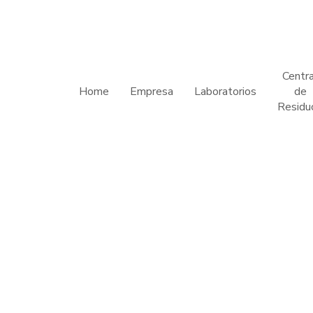
Centra
Home
Empresa
Laboratorios
de
Residu